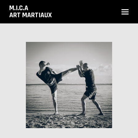
M.I.C.A
ART MARTIAUX
ACCUEIL
LE CLUB
COURS ET HORAIRES
TARIFS & INSCRIPTION
CONTACTS