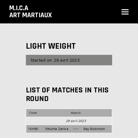
M.I.C.A
ART MARTIAUX
ACCUEIL
LIGHT WEIGHT
LE CLUB
Started on
29 avril 2023
COURS ET HORAIRES
TARIFS & INSCRIPTION
CONTACTS
LIST OF MATCHES IN THIS
ROUND
Time
Match
29 avril 2023
10h50
Fatuma Zarika
--:--
Ray Robinson